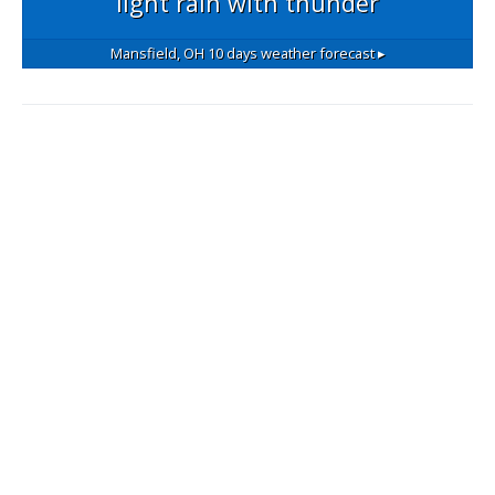
light rain with thunder
Mansfield, OH
10 days weather forecast ▸